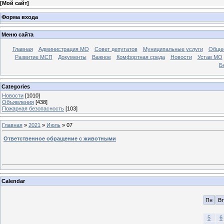
[
Мой сайт
]
Форма входа
Меню сайта
Главная
Администрация МО
Совет депутатов
Муниципальные услуги
Общес
Развитие МСП
Документы
Важное
Комфортная среда
Новости
Устав МО
Б
Categories
Новости
[1010]
Объявления
[438]
Пожарная безопасность
[103]
Главная
»
2021
»
Июль
»
07
Ответственное обращение с животными
Calendar
Пн
Вт
5
6