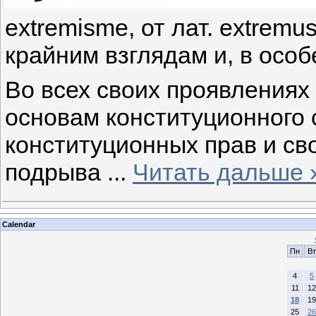
extremisme, от лат. extrem
крайним взглядам и, в особ
Во всех своих проявлениях
основам конституционного 
конституционных прав и св
подрыва
...
Читать дальше 
Calendar
Пн
Вт
4
5
11
12
18
19
25
26