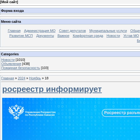
[
Мой сайт
]
Форма входа
Меню сайта
Главная
Администрация МО
Совет депутатов
Муниципальные услуги
Общес
Развитие МСП
Документы
Важное
Комфортная среда
Новости
Устав МО
Б
Categories
Новости
[1010]
Объявления
[438]
Пожарная безопасность
[103]
Главная
»
2024
»
Ноябрь
»
18
росреестр информирует