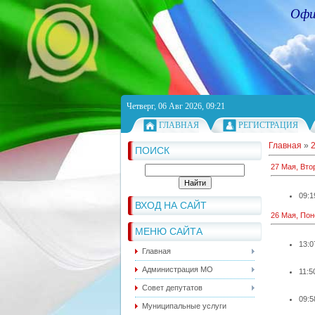
Офи
Четверг, 06 Авг 2026, 09:21
ГЛАВНАЯ
РЕГИСТРАЦИЯ
Главная
»
ПОИСК
27 Мая, Вто
09:1
ВХОД НА САЙТ
26 Мая, По
МЕНЮ САЙТА
13:0
Главная
Администрация МО
11:5
Совет депутатов
09:5
Муниципальные услуги