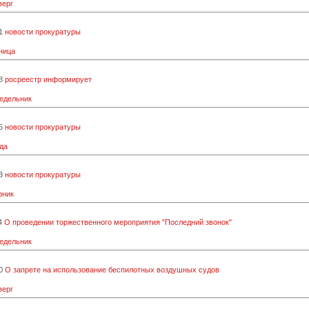
верг
1
новости прокуратуры
ница
8
росреестр информирует
недельник
5
новости прокуратуры
да
3
новости прокуратуры
рник
4
О проведении торжественного мероприятия "Последний звонок"
недельник
0
О запрете на использование беспилотных воздушных судов
верг