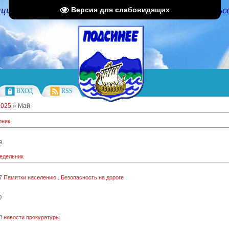
циальный портал Администрации Подсинского сельс
Версия для слабовидящих
ВХОД
RSS
2025
»
Май
рник
9
недельник
7
Памятки населению . Безопасность на дороге
0
8
новости прокуратуры