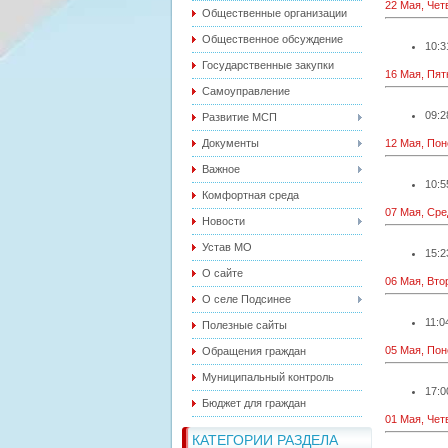
22 Мая, Чет
Общественные организации
Общественное обсуждение
10:3
Государственные закупки
16 Мая, Пят
Самоуправление
09:2
Развитие МСП
Документы
12 Мая, По
Важное
10:5
Комфортная среда
07 Мая, Сре
Новости
Устав МО
15:2
О сайте
06 Мая, Вто
О селе Подсинее
11:0
Полезные сайты
05 Мая, По
Обращения граждан
Муниципальный контроль
17:0
Бюджет для граждан
01 Мая, Чет
КАТЕГОРИИ РАЗДЕЛА