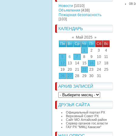
08:1
Новости
[1010]
Объявления
[438]
Пожарная безопасность
[103]
КАЛЕНДАРЬ
«
Май 2025
»
Пн
Вт
Ср
Чт
Пт
Сб
Вс
1
2
3
4
5
6
7
8
9
10
11
12
13
14
15
16
17
18
19
20
21
22
23
24
25
26
27
28
29
30
31
АРХИВ ЗАПИСЕЙ
ДРУЗЬЯ САЙТА
Официальный портал РХ
Верховный Совет РХ
Сайт МО Алтайский район
Сервер органов гос.власти
ГАУ РХ "МФЦ Хакасии"
НАШ ОПРОС