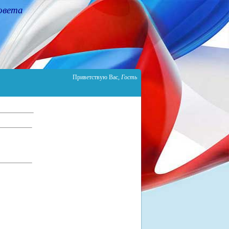
овета
Приветствую Вас
,
Гость