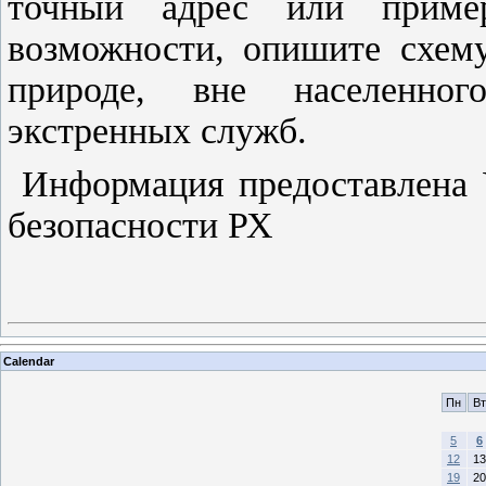
точный адрес или приме
возможности, опишите схему
природе, вне населенног
экстренных служб.
Информация предоставлена 
безопасности РХ
Calendar
Пн
Вт
5
6
12
13
19
20