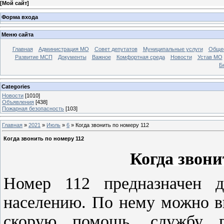
[
Мой сайт
]
Форма входа
Меню сайта
Главная
Администрация МО
Совет депутатов
Муниципальные услуги
Общес
Развитие МСП
Документы
Важное
Комфортная среда
Новости
Устав МО
Б
Categories
Новости
[1010]
Объявления
[438]
Пожарная безопасность
[103]
Главная
»
2021
»
Июль
»
6
» Когда звонить по номеру 112
Когда звонить по номеру 112
Когда звони
Номер 112 предназначен д
населению. По нему можно в
скорую помощь, службу га