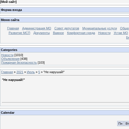
[
Мой сайт
]
Форма входа
Меню сайта
Главная
Администрация МО
Совет депутатов
Муниципальные услуги
Общес
Развитие МСП
Документы
Важное
Комфортная среда
Новости
Устав МО
Б
Categories
Новости
[1010]
Объявления
[438]
Пожарная безопасность
[103]
Главная
»
2021
»
Июль
»
5
» "Не нарушай!"
"Не нарушай!"
Calendar
Пн
Вт