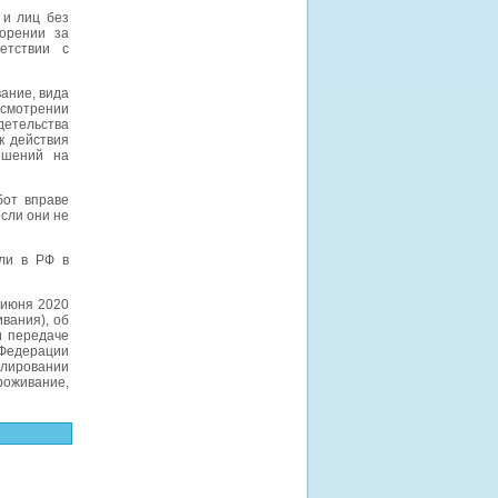
 и лиц без
орении за
етствии с
ание, вида
ссмотрении
детельства
к действия
ешений на
бот вправе
если они не
ли в РФ в
 июня 2020
вания), об
и передаче
 Федерации
улировании
роживание,