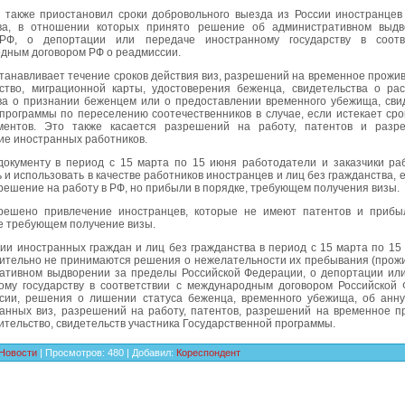
 также приостановил сроки добровольного выезда из России иностранцев
ва, в отношении которых принято решение об административном выдв
РФ, о депортации или передаче иностранному государству в соотв
дным договором РФ о реадмиссии.
танавливает течение сроков действия виз, разрешений на временное прожив
ство, миграционной карты, удостоверения беженца, свидетельства о ра
ва о признании беженцем или о предоставлении временного убежища, сви
 программы по переселению соотечественников в случае, если истекает сро
ментов. Это также касается разрешений на работу, патентов и разр
ие иностранных работников.
документу в период с 15 марта по 15 июня работодатели и заказчики ра
 и использовать в качестве работников иностранцев и лиц без гражданства, 
решение на работу в РФ, но прибыли в порядке, требующем получения визы.
решено привлечение иностранцев, которые не имеют патентов и прибы
не требующем получение визы.
ии иностранных граждан и лиц без гражданства в период с 15 марта по 15
чительно не принимаются решения о нежелательности их пребывания (прожи
ативном выдворении за пределы Российской Федерации, о депортации ил
ому государству в соответствии с международным договором Российской
сии, решения о лишении статуса беженца, временного убежища, об анн
анных виз, разрешений на работу, патентов, разрешений на временное п
ительство, свидетельств участника Государственной программы.
Новости
|
Просмотров
:
480
|
Добавил
:
Кореспондент