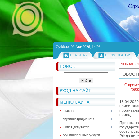
Офи
Суббота, 08 Авг 2026, 14:26
ГЛАВНАЯ
РЕГИСТРАЦИЯ
Главная
»
ПОИСК
НОВОСТ
О време
граж
ВХОД НА САЙТ
МЕНЮ САЙТА
18.04.202
приостана
проживани
Главная
период.
Администрация МО
Приостан
Совет депутатов
государс
соотечеств
Муниципальные услуги
РФ до исте