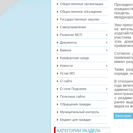
Общественные организации
Президент
гражданст
Общественное обсуждение
пределы 
междунаро
Государственные закупки
Указ приос
Самоуправление
на житель
ходатайст
Развитие МСП
участника
этих доку
Документы
привлечен
Важное
Согласно 
привлекать
Комфортная среда
имеют раз
Новости
Также раз
Устав МО
порядке, 
О сайте
В отношен
года вклю
О селе Подсинее
администр
иностранн
Полезные сайты
о реадмис
ранее выд
Обращения граждан
видов на ж
Муниципальный контроль
Категория
:
Бюджет для граждан
КАТЕГОРИИ РАЗДЕЛА