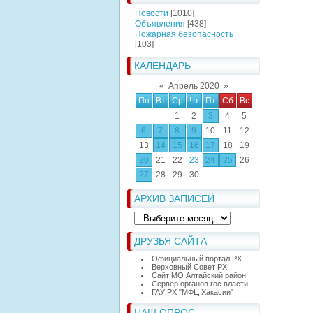
Новости
[1010]
Объявления
[438]
Пожарная безопасность
[103]
КАЛЕНДАРЬ
«
Апрель 2020
»
Пн
Вт
Ср
Чт
Пт
Сб
Вс
1
2
3
4
5
6
7
8
9
10
11
12
13
14
15
16
17
18
19
20
21
22
23
24
25
26
27
28
29
30
АРХИВ ЗАПИСЕЙ
ДРУЗЬЯ САЙТА
Официальный портал РХ
Верховный Совет РХ
Сайт МО Алтайский район
Сервер органов гос.власти
ГАУ РХ "МФЦ Хакасии"
НАШ ОПРОС