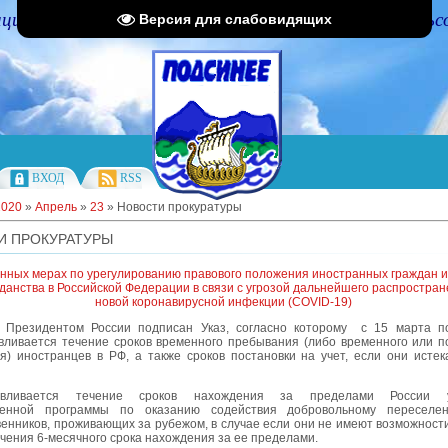
циальный портал Администрации Подсинского сельс
Версия для слабовидящих
ВХОД
RSS
2020
»
Апрель
»
23
» Новости прокуратуры
И ПРОКУРАТУРЫ
нных мерах по урегулированию правового положения иностранных граждан и
данства в Российской Федерации в связи с угрозой дальнейшего распростра
новой коронавирусной инфекции (COVID-19)
0 Президентом России подписан Указ, согласно которому с 15 марта 
вливается течение сроков временного пребывания (либо временного или п
я) иностранцев в РФ, а также сроков постановки на учет, если они истек
авливается течение сроков нахождения за пределами России у
твенной программы по оказанию содействия добровольному пересел
енников, проживающих за рубежом, в случае если они не имеют возможности
чения 6-месячного срока нахождения за ее пределами.