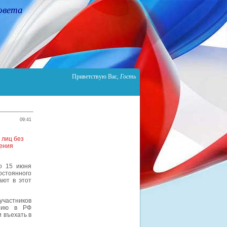
овета
Приветствую Вас
,
Гость
09:41
 лиц без
нения
по 15 июня
остоянного
ают в этот
частников
ению в РФ
 въехать в