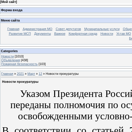
[
Мой сайт
]
Форма входа
Меню сайта
Главная
Администрация МО
Совет депутатов
Муниципальные услуги
Общес
Развитие МСП
Документы
Важное
Комфортная среда
Новости
Устав МО
Б
Categories
Новости
[1010]
Объявления
[438]
Пожарная безопасность
[103]
Главная
»
2021
»
Март
»
12
» Новости прокуратуры
Новости прокуратуры
Указом Президента Росс
переданы полномочия по ос
освобожденными условно-
В соответствии со статьей 