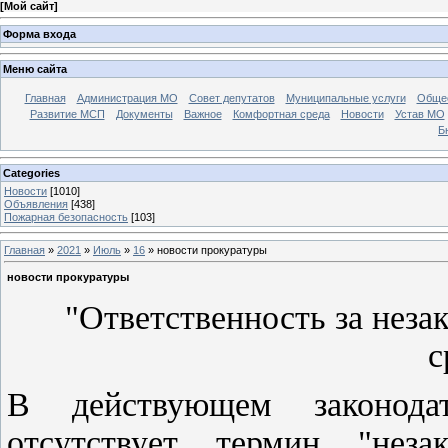
[
Мой сайт
]
Форма входа
Меню сайта
Главная
Администрация МО
Совет депутатов
Муниципальные услуги
Общес
Развитие МСП
Документы
Важное
Комфортная среда
Новости
Устав МО
Б
Categories
Новости
[1010]
Объявления
[438]
Пожарная безопасность
[103]
Главная
»
2021
»
Июль
»
16
» новости прокуратуры
новости прокуратуры
"Ответственность за нез
с
В действующем законодат
отсутствует термин "неза