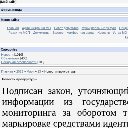
[
Мой сайт
]
Форма входа
Меню сайта
Главная
Администрация МО
Совет депутатов
Муниципальные услуги
Общес
Развитие МСП
Документы
Важное
Комфортная среда
Новости
Устав МО
Б
Categories
Новости
[1010]
Объявления
[438]
Пожарная безопасность
[103]
Главная
»
2023
»
Март
»
13
» Новости прокуратуры
Новости прокуратуры
Подписан закон, уточняющи
информации из государст
мониторинга за оборотом т
маркировке средствами идент