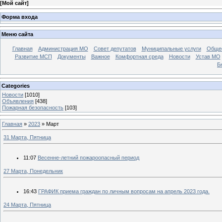
[
Мой сайт
]
Форма входа
Меню сайта
Главная
Администрация МО
Совет депутатов
Муниципальные услуги
Общес
Развитие МСП
Документы
Важное
Комфортная среда
Новости
Устав МО
Б
Categories
Новости
[1010]
Объявления
[438]
Пожарная безопасность
[103]
Главная
»
2023
»
Март
31 Марта, Пятница
11:07
Весенне-летний пожароопасный период
27 Марта, Понедельник
16:43
ГРАФИК приема граждан по личным вопросам на апрель 2023 года.
24 Марта, Пятница