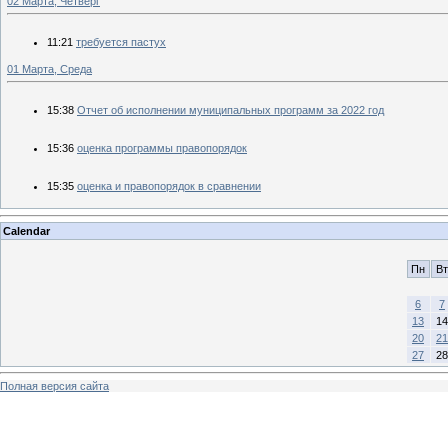
02 Марта, Четверг
11:21
требуется пастух
01 Марта, Среда
15:38
Отчет об исполнении муниципальных программ за 2022 год
15:36
оценка программы правопорядок
15:35
оценка и правопорядок в сравнении
Calendar
Пн
Вт
6
7
13
14
20
21
27
28
Полная версия сайта