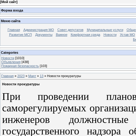
[
Мой сайт
]
Форма входа
Меню сайта
Главная
Администрация МО
Совет депутатов
Муниципальные услуги
Общес
Развитие МСП
Документы
Важное
Комфортная среда
Новости
Устав МО
Б
Categories
Новости
[1010]
Объявления
[438]
Пожарная безопасность
[103]
Главная
»
2023
»
Март
»
13
» Новости прокуратуры
Новости прокуратуры
При проведении плано
саморегулируемых организац
инженеров должностные
государственного надзора о