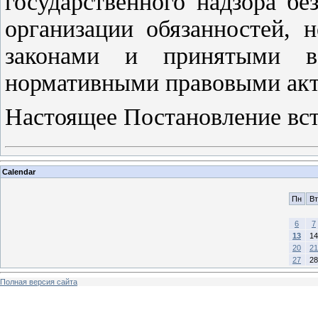
государственного надзора б
организации обязанностей, 
законами и принятыми 
нормативными правовыми ак
Настоящее Постановление всту
Calendar
Пн
Вт
6
7
13
14
20
21
27
28
Полная версия сайта