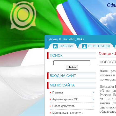
Офи
Суббота, 08 Авг 2026, 18:43
ГЛАВНАЯ
РЕГИСТРАЦИЯ
Главная
»
ПОИСК
НОВОСТ
Даны раз
ипотеке и
ВХОД НА САЙТ
по которы
МЕНЮ САЙТА
Письмом Р
«О напра
Главная
России, Б
от 16.07.
Администрация МО
закона о
Совет депутатов
физическ
обязатель
Муниципальные услуги