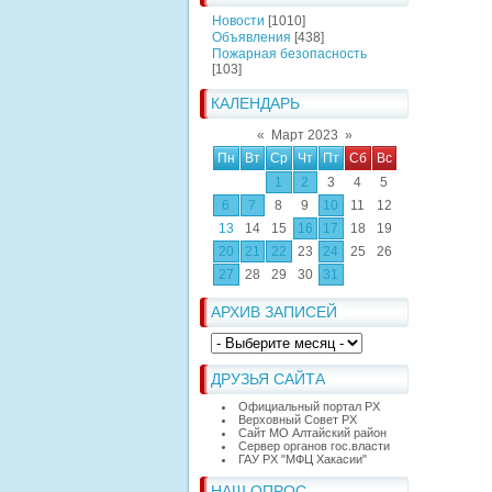
Новости
[1010]
Объявления
[438]
Пожарная безопасность
[103]
КАЛЕНДАРЬ
«
Март 2023
»
Пн
Вт
Ср
Чт
Пт
Сб
Вс
1
2
3
4
5
6
7
8
9
10
11
12
13
14
15
16
17
18
19
20
21
22
23
24
25
26
27
28
29
30
31
АРХИВ ЗАПИСЕЙ
ДРУЗЬЯ САЙТА
Официальный портал РХ
Верховный Совет РХ
Сайт МО Алтайский район
Сервер органов гос.власти
ГАУ РХ "МФЦ Хакасии"
НАШ ОПРОС