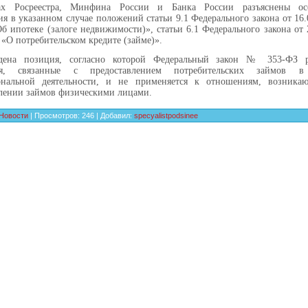
х Росреестра, Минфина России и Банка России разъяснены ос
я в указанном случае положений статьи 9.1 Федерального закона от 16
б ипотеке (залоге недвижимости)», статьи 6.1 Федерального закона от 
«О потребительском кредите (займе)».
дена позиция, согласно которой Федеральный закон № 353-ФЗ р
ия, связанные с предоставлением потребительских займов в 
ональной деятельности, и не применяется к отношениям, возник
лении займов физическими лицами.
Новости
|
Просмотров
:
246
|
Добавил
:
specyalistpodsinee