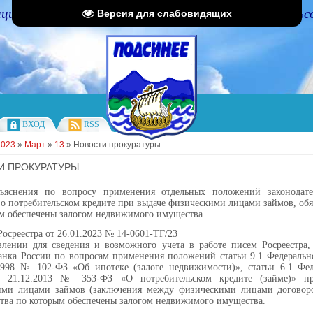
циальный портал Администрации Подсинского сельс
Версия для слабовидящих
ВХОД
RSS
2023
»
Март
»
13
» Новости прокуратуры
И ПРОКУРАТУРЫ
ъяснения по вопросу применения отдельных положений законодате
 о потребительском кредите при выдаче физическими лицами займов, обя
м обеспечены залогом недвижимого имущества.
осреестра от 26.01.2023 № 14-0601-ТГ/23
влении для сведения и возможного учета в работе писем Росреестра
анка России по вопросам применения положений статьи 9.1 Федеральн
1998 № 102-ФЗ «Об ипотеке (залоге недвижимости)», статьи 6.1 Фед
т 21.12.2013 № 353-ФЗ «О потребительском кредите (займе)» п
ими лицами займов (заключения между физическими лицами договоро
ства по которым обеспечены залогом недвижимого имущества.