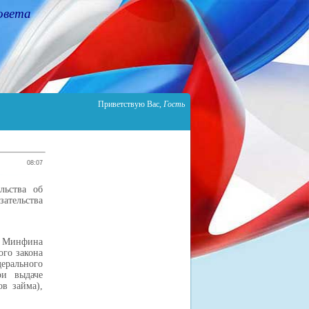
овета
Приветствую Вас
,
Гость
08:07
льства об
зательства
, Минфина
ого закона
ерального
ри выдаче
в займа),