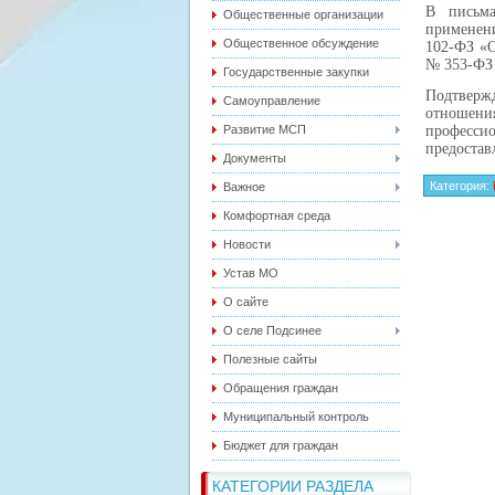
В письма
Общественные организации
применени
Общественное обсуждение
102-ФЗ «О
№ 353-ФЗ 
Государственные закупки
Подтверж
Самоуправление
отношен
Развитие МСП
професси
предостав
Документы
Категория
:
Важное
Комфортная среда
Новости
Устав МО
О сайте
О селе Подсинее
Полезные сайты
Обращения граждан
Муниципальный контроль
Бюджет для граждан
КАТЕГОРИИ РАЗДЕЛА