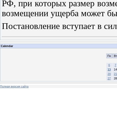
РФ, при которых размер воз
возмещении ущерба может быт
Постановление вступает в силу
Calendar
Пн
Вт
6
7
13
14
20
21
27
28
Полная версия сайта