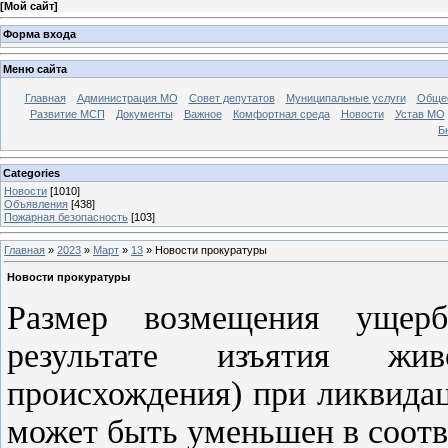
[
Мой сайт
]
Форма входа
Меню сайта
Главная
Администрация МО
Совет депутатов
Муниципальные услуги
Общес
Развитие МСП
Документы
Важное
Комфортная среда
Новости
Устав МО
Б
Categories
Новости
[1010]
Объявления
[438]
Пожарная безопасность
[103]
Главная
»
2023
»
Март
»
13
» Новости прокуратуры
Новости прокуратуры
Размер возмещения ущерб
результате изъятия жи
происхождения) при ликвидац
может быть уменьшен в соотв