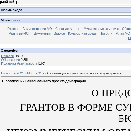
[
Мой сайт
]
Форма входа
Меню сайта
Главная
Администрация МО
Совет депутатов
Муниципальные услуги
Общес
Развитие МСП
Документы
Важное
Комфортная среда
Новости
Устав МО
Б
Categories
Новости
[1010]
Объявления
[438]
Пожарная безопасность
[103]
Главная
»
2021
»
Март
»
31
» О реализации национального проекта демография
О реализации национального проекта демография
О ПРЕД
ГРАНТОВ В ФОРМЕ СУ
Б