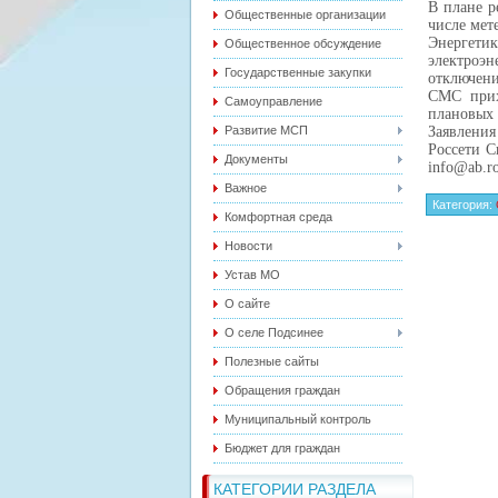
В плане р
Общественные организации
числе мет
Энергети
Общественное обсуждение
электроэн
Государственные закупки
отключени
СМС прих
Самоуправление
плановых 
Развитие МСП
Заявлени
Россети С
Документы
info@ab.r
Важное
Категория
:
Комфортная среда
Новости
Устав МО
О сайте
О селе Подсинее
Полезные сайты
Обращения граждан
Муниципальный контроль
Бюджет для граждан
КАТЕГОРИИ РАЗДЕЛА