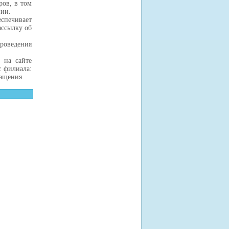
ов, в том
нии.
спечивает
ассылку об
роведения
 на сайте
с филиала:
ращения.