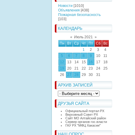
Новости
[1010]
Объявления
[438]
Пожарная безопасность
[103]
КАЛЕНДАРЬ
«
Июль 2021
»
Пн
Вт
Ср
Чт
Пт
Сб
Вс
1
2
3
4
5
6
7
8
9
10
11
12
13
14
15
16
17
18
19
20
21
22
23
24
25
26
27
28
29
30
31
АРХИВ ЗАПИСЕЙ
ДРУЗЬЯ САЙТА
Официальный портал РХ
Верховный Совет РХ
Сайт МО Алтайский район
Сервер органов гос.власти
ГАУ РХ "МФЦ Хакасии"
НАШ ОПРОС