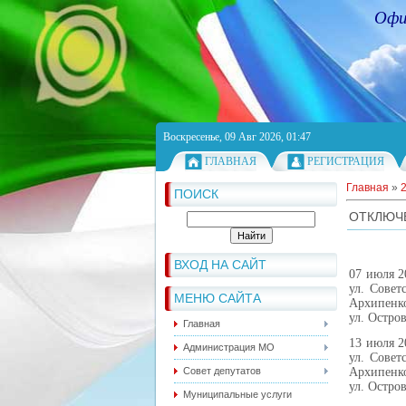
Офи
Воскресенье, 09 Авг 2026, 01:47
ГЛАВНАЯ
РЕГИСТРАЦИЯ
Главная
»
ПОИСК
ОТКЛЮЧ
ВХОД НА САЙТ
07 июля 2
ул. Советс
МЕНЮ САЙТА
Архипенко
ул. Остров
Главная
13 июля 2
Администрация МО
ул. Советс
Совет депутатов
Архипенко
ул. Остров
Муниципальные услуги