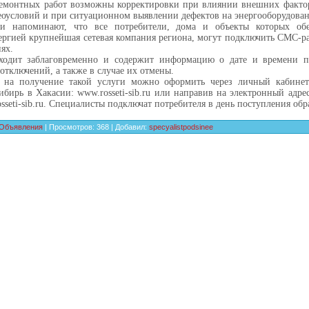
емонтных работ возможны корректировки при влиянии внешних фактор
еоусловий и при ситуационном выявлении дефектов на энергооборудова
ки напоминают, что все потребители, дома и объекты которых обе
ергией крупнейшая сетевая компания региона, могут подключить СМС-р
ях.
одит заблаговременно и содержит информацию о дате и времени п
отключений, а также в случае их отмены.
я на получение такой услуги можно оформить через личный кабинет
ибирь в Хакасии: www.rosseti-sib.ru или направив на электронный адре
osseti-sib.ru. Специалисты подключат потребителя в день поступления об
Объявления
|
Просмотров
:
368
|
Добавил
:
specyalistpodsinee