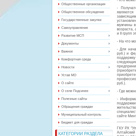
- Кто може
Общественные организации
- Получат
Общественное обсуждение
являются
зависящим
Государственные закупки
установле
мужчины в 
Самоуправление
возраста, 
и II групп 
Развитие МСП
- На что м
Документы
- Для нач
Важное
руб.) и ф
поддержк
Комфортная среда
следующие 
предприним
Новости
(приобрет
приобрет
Устав МО
профессио
О сайте
руб.).
О селе Подсинее
- Где можн
Полезные сайты
- Информ
поддержки
Обращения граждан
жительст
специалис
Муниципальный контроль
сайте Мин
Бюджет для граждан
ГКУ РХ "У
Алтайский 
КАТЕГОРИИ РАЗДЕЛА