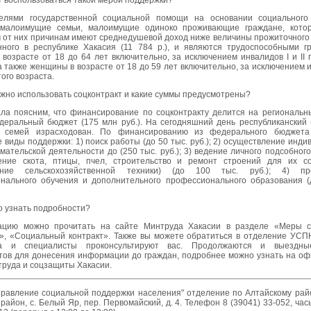
т воспользоваться такой мерой поддержки?
елями государственной социальной помощи на основании социального 
 малоимущие семьи, малоимущие одиноко проживающие граждане, кото
 от них причинам имеют среднедушевой доход ниже величины прожиточного
нного в республике Хакасия (11 784 р.), и являются трудоспособными г
возрасте от 18 до 64 лет включительно, за исключением инвалидов I и II г
а также женщины в возрасте от 18 до 59 лет включительно, за исключением 
этого возраста.
ожно использовать соцконтракт и какие суммы предусмотрены?
ала поясним, что финансирование по соцконтракту делится на региональн
едеральный бюджет (175 млн руб.). На сегодняшний день республиканский
у семей израсходован. По финансированию из федерального бюджета
виды поддержки: 1) поиск работы (до 50 тыс. руб.); 2) осуществление инди
ательской деятельности до (250 тыс. руб.); 3) ведение личного подсобного
ение скота, птицы, пчел, строительство и ремонт строений для их с
ение сельскохозяйственной техники) (до 100 тыс. руб.); 4) пр
нального обучения и дополнительного профессионального образования (
о узнать подробности?
ацию можно прочитать на сайте Минтруда Хакасии в разделе «Меры с
», «Социальный контракт». Также вы можете обратиться в отделение УСП
ва и специалисты проконсультируют вас. Продолжаются и выездны
тов для донесения информации до граждан, подробнее можно узнать на о
труда и соцзащиты Хакасии.
правление социальной поддержки населения" отделение по Алтайскому райо
район, с. Белый Яр, пер. Первомайский, д. 4. Телефон 8 (39041) 33-052, ча