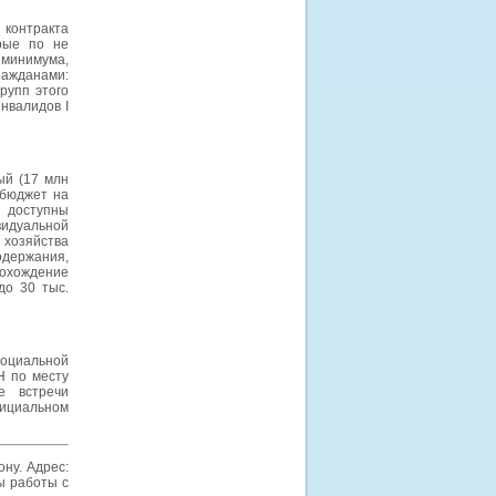
контракта
рые по не
 минимума,
ражданами:
рупп этого
инвалидов I
ый (17 млн
 бюджет на
 доступны
видуальной
 хозяйства
одержания,
охождение
до 30 тыс.
оциальной
Н по месту
е встречи
фициальном
ну. Адрес:
сы работы с