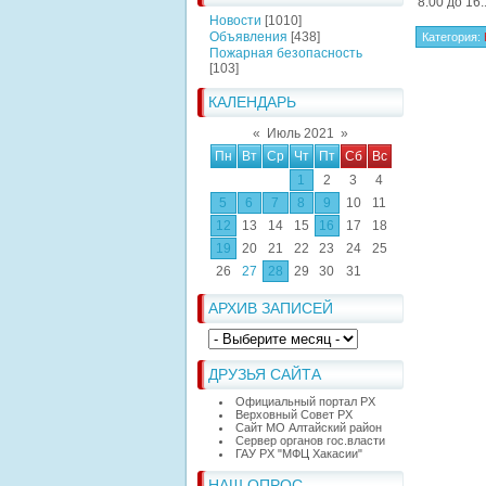
8:00 до 16:
Новости
[1010]
Объявления
[438]
Категория
:
Пожарная безопасность
[103]
КАЛЕНДАРЬ
«
Июль 2021
»
Пн
Вт
Ср
Чт
Пт
Сб
Вс
1
2
3
4
5
6
7
8
9
10
11
12
13
14
15
16
17
18
19
20
21
22
23
24
25
26
27
28
29
30
31
АРХИВ ЗАПИСЕЙ
ДРУЗЬЯ САЙТА
Официальный портал РХ
Верховный Совет РХ
Сайт МО Алтайский район
Сервер органов гос.власти
ГАУ РХ "МФЦ Хакасии"
НАШ ОПРОС