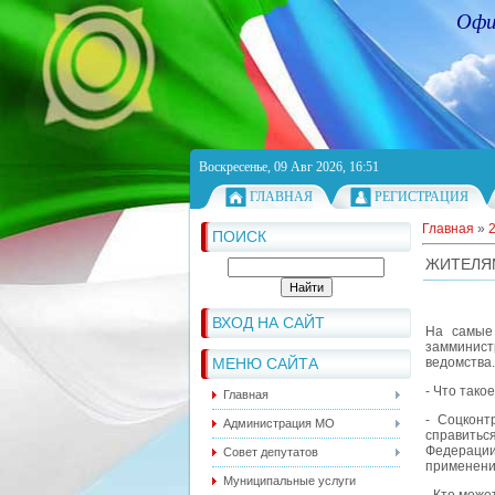
Офи
Воскресенье, 09 Авг 2026, 16:51
ГЛАВНАЯ
РЕГИСТРАЦИЯ
Главная
»
ПОИСК
ЖИТЕЛЯМ
ВХОД НА САЙТ
На самые 
замминист
МЕНЮ САЙТА
ведомства.
- Что тако
Главная
- Соцконт
Администрация МО
справитьс
Федерации
Совет депутатов
применени
Муниципальные услуги