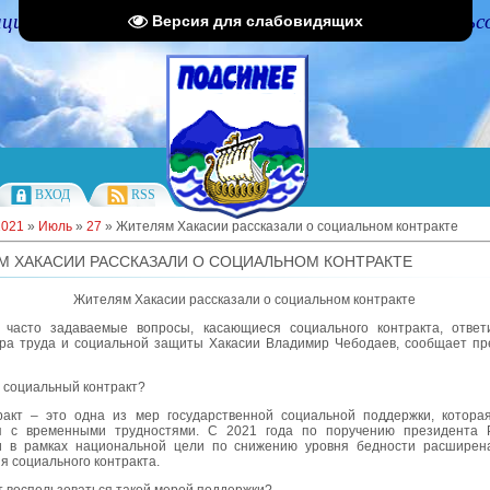
циальный портал Администрации Подсинского сельс
Версия для слабовидящих
ВХОД
RSS
2021
»
Июль
»
27
» Жителям Хакасии рассказали о социальном контракте
 ХАКАСИИ РАССКАЗАЛИ О СОЦИАЛЬНОМ КОНТРАКТЕ
Жителям Хакасии рассказали о социальном контракте
часто задаваемые вопросы, касающиеся социального контракта, ответ
ра труда и социальной защиты Хакасии Владимир Чебодаев, сообщает пр
е социальный контракт?
ракт – это одна из мер государственной социальной поддержки, котора
я с временными трудностями. С 2021 года по поручению президента Р
 в рамках национальной цели по снижению уровня бедности расширена
я социального контракта.