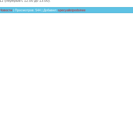
12 (перерыв с 12:00 до 13:00).
Новости
|
Просмотров
:
544
|
Добавил
:
specyalistpodsinee