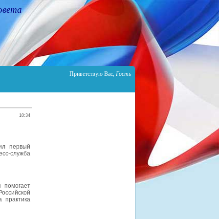
овета
Приветствую Вас
,
Гость
10:34
ил первый
есс-служба
я помогает
оссийской
 практика